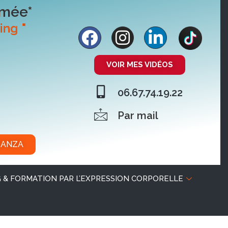
ômée*
ing "
VOIR MES VIDÉOS
06.67.74.19.22
Par mail
DANZA
 & FORMATION PAR L’EXPRESSION CORPORELLE