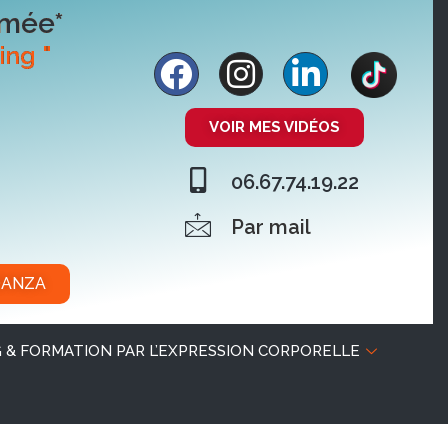
ômée*
ing "
VOIR MES VIDÉOS
06.67.74.19.22
Par mail
DANZA
 & FORMATION PAR L’EXPRESSION CORPORELLE