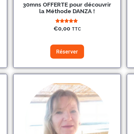
30mns OFFERTE pour découvrir
la Méthode DANZA !
Note
€
0,00
TTC
5.00
sur 5
Réserver