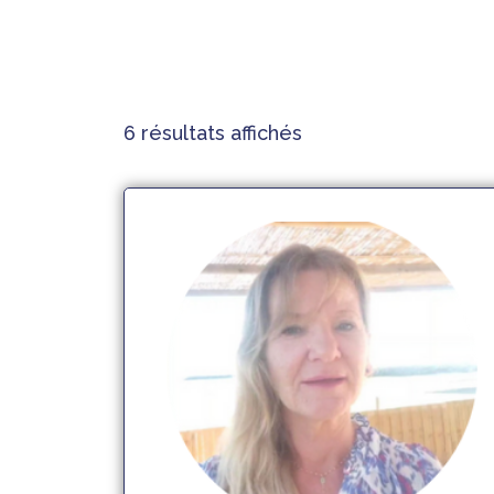
Réserver mon coaching
6 résultats affichés