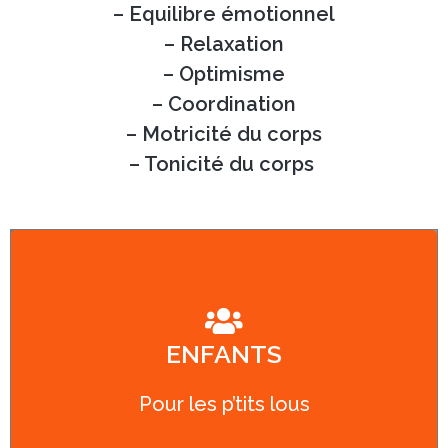
– Equilibre émotionnel
– Relaxation
– Optimisme
– Coordination
– Motricité du corps
– Tonicité du corps
APPRENDRE À VIVRE
ENSEMBLE
ENFANTS
Apprendre à identifier ses émotions et
à les exprimer à travers les
Pour les p’tits lous
expressions corporelles et