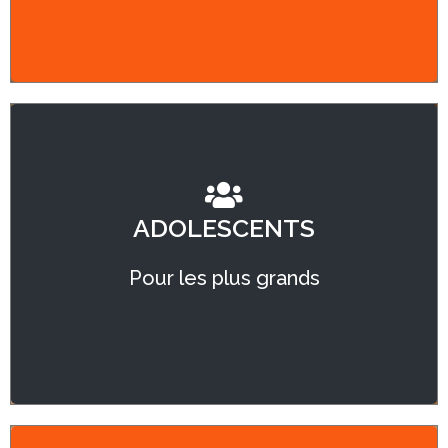
sensorielles…
APPRENDRE À TROUVER SA
PLACE DANS UN GROUPE
ADOLESCENTS
Libérer des émotions (préparation
Pour les plus grands
examen..) Résoudre les conflits