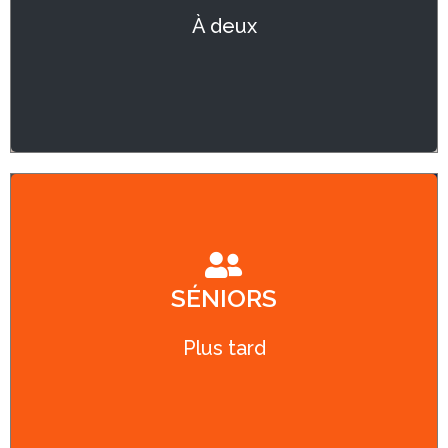
TENSIONS
À deux
MAINTENEZ VOTRE SANTÉ
SÉNIORS
Améliorer votre concentration, votre
Plus tard
mémoire, votre mobilité, votre vitalité