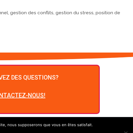
nnel
,
gestion des conflits
,
gestion du stress
,
position de
VEZ DES QUESTIONS?
NTACTEZ-NOUS!
 site, nous supposerons que vous en êtes satisfait.