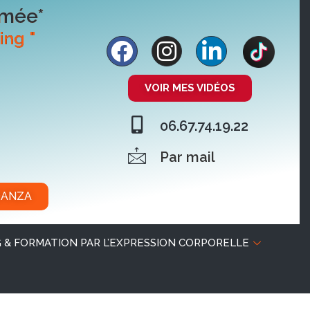
ômée*
ing "
VOIR MES VIDÉOS
06.67.74.19.22
Par mail
DANZA
 & FORMATION PAR L’EXPRESSION CORPORELLE